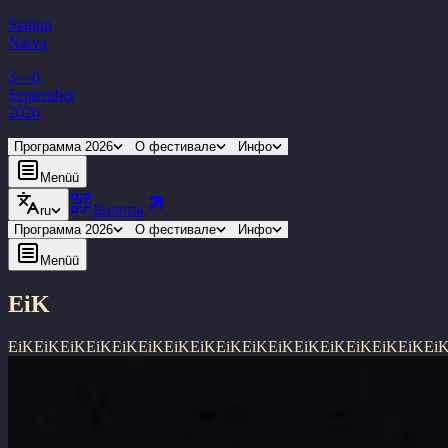
Station
Narva
3—6
September
2026
Программа 2026
О фестивале
Инфо
Menüü
Билеты
ru
Программа 2026
О фестивале
Инфо
Menüü
EiK
EiK
EiK
EiK
EiK
EiK
EiK
EiK
EiK
EiK
EiK
EiK
EiK
EiK
EiK
EiK
EiK
Ei