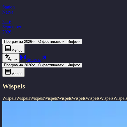
Station
Narva
3—6
September
2026
Программа 2026
О фестивале
Инфо
Menüü
Билеты
ru
Программа 2026
О фестивале
Инфо
Menüü
Wispels
Wispels
Wispels
Wispels
Wispels
Wispels
Wispels
Wispels
Wispels
Wispel