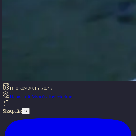
П, 05.09
20.15–20.45
Нарвский Музей / Refectorium
Sissepääs:
Ф