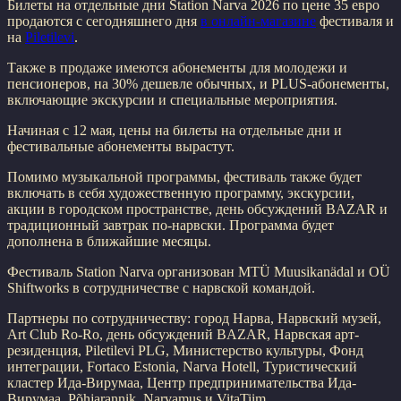
Билеты на отдельные дни Station Narva 2026 по цене 35 евро
продаются с сегодняшнего дня
в онлайн-магазине
фестиваля и
на
Piletilevi
.
Также в продаже имеются абонементы для молодежи и
пенсионеров, на 30% дешевле обычных, и PLUS-абонементы,
включающие экскурсии и специальные мероприятия.
Начиная с 12 мая, цены на билеты на отдельные дни и
фестивальные абонементы вырастут.
Помимо музыкальной программы, фестиваль также будет
включать в себя художественную программу, экскурсии,
акции в городском пространстве, день обсуждений BAZAR и
традиционный завтрак по-нарвски. Программа будет
дополнена в ближайшие месяцы.
Фестиваль Station Narva организован MTÜ Muusikanädal и OÜ
Shiftworks в сотрудничестве с нарвской командой.
Партнеры по сотрудничеству: город Нарва, Нарвский музей,
Art Club Ro-Ro, день обсуждений BAZAR, Нарвская арт-
резиденция, Piletilevi PLG, Министерство культуры, Фонд
интеграции, Fortaco Estonia, Narva Hotell, Туристический
кластер Ида-Вирумаа, Центр предпринимательства Ида-
Вирумаа, Põhjarannik, Narvamus и VitaTiim.