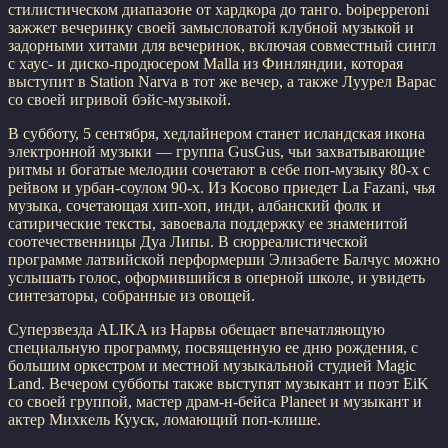
стилистическом диапазоне от хардкора до танго. boipepperoni
зажжет вечеринку своей замысловатой клубной музыкой и
задорными хитами для вечеринок, включая совместный сингл
с хаус- и диско-продюсером Malla из Финляндии, которая
выступит в Station Narva в тот же вечер, а также Луурел Варас
со своей игривой бэйс-музыкой.
В субботу, 5 сентября, хедлайнером станет исландская икона
электронной музыки — группа GusGus, чьи захватывающие
ритмы и богатые мелодии сочетают в себе поп-музыку 80-х с
рейвом и урбан-соулом 90-х. Из Косово приедет La Fazani, чья
музыка, сочетающая хип-хоп, инди, албанский фолк и
сатирические тексты, завоевала поддержку ее знаменитой
соотечественницы Дуа Липы. В сюрреалистической
программе латвийской перформерши Элизабете Балчус можно
услышать голос, оформившийся в оперной школе, и увидеть
синтезаторы, собранные из овощей.
Суперзвезда ALIKA из Нарвы обещает впечатляющую
специальную программу, посвященную ее дню рождения, с
большим оркестром и местной музыкальной студией Magic
Land. Вечером субботы также выступят музыкант и поэт EiK
со своей группой, мастер драм-н-бейса Planeet и музыкант и
актер Михкель Кууск, ломающий поп-клише.