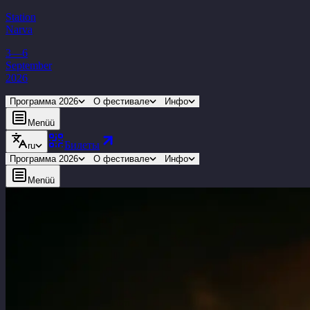
Station
Narva
3—6
September
2026
Программа 2026
О фестивале
Инфо
Menüü
Билеты
ru
Программа 2026
О фестивале
Инфо
Menüü