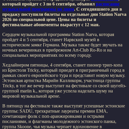
который пройдет с 3 по 6 сентября, объявил
расписание
музыкальной программы по дням
. С сегодняшнего дня в
продажу поступили билеты на отдельные дни Station Narva
2026 по специальной цене. Цены на билеты и
фестивальные абонементы вырастут с 12 мая.
Сердцем музыкальной программы Station Narva, которая
пройдет 4 и 5 сентября, станет Нарвский музей в
историческом замке Германа. Музыка также будет звучать на
ночных вечеринках в прибрежном Art-Club Ro-Ro и на
специальных мероприятиях по всему городу.
Хедлайнером пятницы, 4 сентября, станет пионер трип-хопа
из Бристоля Tricky, который приедет в приграничный город в
рамках своего европейского тура и представит новую музыку.
Эстонская артистка Марийн Калликорм, участница группы
Tricky, в тот же вечер выступит на фестивале со своей шугейз-
группой mariin k., которая уже успела наделать шуму на
мировой музыкальной арене.
В пятницу на фестивале также выступят успешные эстонские
группы: SADU, трехкратные лауреаты премии EMA,
сочетающие фолк с поп-аранжировками и острыми
посланиями, и флагманы молодежного эстонского панка,
группа Skoone, чья музыка черпает вдохновение в