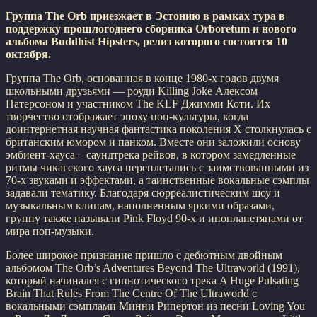
Группа The Orb приезжает в Эстонию в рамках тура в
поддержку прошлогоднего сборника Orboretum и нового
альбома Buddhist Hipsters, релиз которого состоится 10
октября.
Группа The Orb, основанная в конце 1980-х годов двумя
школьными друзьями — роуди Killing Joke Алексом
Патерсоном и участником The KLF Джимми Коти. Их
творчество отображает эпоху поп-культуры, когда
доинтернетная научная фантастика поколения X столкнулась с
британским юмором и панком. Вместе они заложили основу
эмбиент-хауса – саундтрека рейвов, в котором замедленные
ритмы чикагского хауса переплетались с заимствованными из
70-х звуками и эффектами, а таинственные вокальные сэмплы
задавали тематику. Благодаря сюрреалистическим шоу и
музыкальным клипам, наполненным яркими образами,
группу также называли Pink Floyd 90-х и инопланетянами от
мира поп-музыки.
Более широкое признание пришло с дебютным двойным
альбомом The Orb’s Adventures Beyond The Ultraworld (1991),
который начинался с гипнотического трека A Huge Pulsating
Brain That Rules From The Centre Of The Ultraworld с
вокальными сэмплами Минни Рипертон из песни Loving You