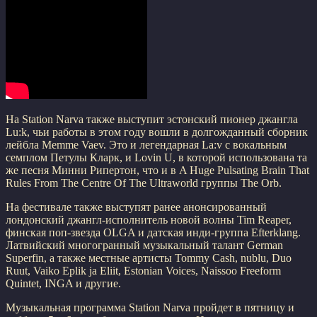
На Station Narva также выступит эстонский пионер джангла
Lu:k, чьи работы в этом году вошли в долгожданный сборник
лейбла Memme Vaev. Это и легендарная La:v с вокальным
семплом Петулы Кларк, и Lovin U, в которой использована та
же песня Минни Рипертон, что и в A Huge Pulsating Brain That
Rules From The Centre Of The Ultraworld группы The Orb.
На фестивале также выступят ранее анонсированный
лондонский джангл-исполнитель новой волны Tim Reaper,
финская поп-звезда OLGA и датская инди-группа Efterklang.
Латвийский многогранный музыкальный талант German
Superfin, а также местные артисты Tommy Cash, nublu, Duo
Ruut, Vaiko Eplik ja Eliit, Estonian Voices, Naissoo Freeform
Quintet, INGA и другие.
Музыкальная программа Station Narva пройдет в пятницу и