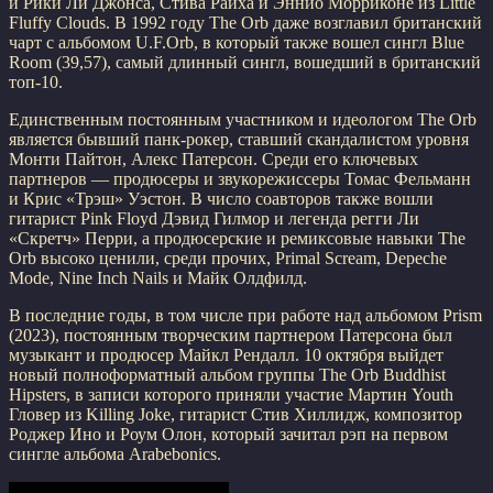
и Рики Ли Джонса, Стива Райха и Эннио Морриконе из Little
Fluffy Clouds. В 1992 году The Orb даже возглавил британский
чарт с альбомом U.F.Orb, в который также вошел сингл Blue
Room (39,57), самый длинный сингл, вошедший в британский
топ-10.
Единственным постоянным участником и идеологом The Orb
является бывший панк-рокер, ставший скандалистом уровня
Монти Пайтон, Алекс Патерсон. Среди его ключевых
партнеров — продюсеры и звукорежиссеры Томас Фельманн
и Крис «Трэш» Уэстон. В число соавторов также вошли
гитарист Pink Floyd Дэвид Гилмор и легенда регги Ли
«Скретч» Перри, а продюсерские и ремиксовые навыки The
Orb высоко ценили, среди прочих, Primal Scream, Depeche
Mode, Nine Inch Nails и Майк Олдфилд.
В последние годы, в том числе при работе над альбомом Prism
(2023), постоянным творческим партнером Патерсона был
музыкант и продюсер Майкл Рендалл. 10 октября выйдет
новый полноформатный альбом группы The Orb Buddhist
Hipsters, в записи которого приняли участие Мартин Youth
Гловер из Killing Joke, гитарист Стив Хиллидж, композитор
Роджер Ино и Роум Олон, который зачитал рэп на первом
сингле альбома Arabebonics.