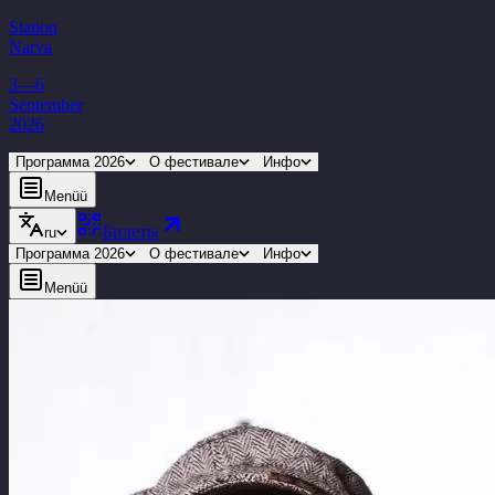
Station
Narva
3—6
September
2026
Программа 2026
О фестивале
Инфо
Menüü
Билеты
ru
Программа 2026
О фестивале
Инфо
Menüü