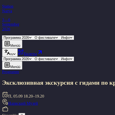
Station
Narva
3—6
September
2026
Программа 2026
О фестивале
Инфо
Menüü
Билеты
ru
Программа 2026
О фестивале
Инфо
Menüü
Programm
Эксклюзивная экскурсия с гидами по к
П, 05.09
18.20–19.20
Нарвский Музей