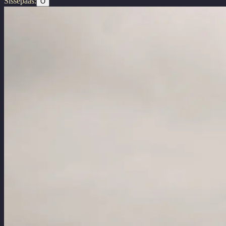
Sissepääs:
O