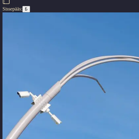
Sissepääs:
Б