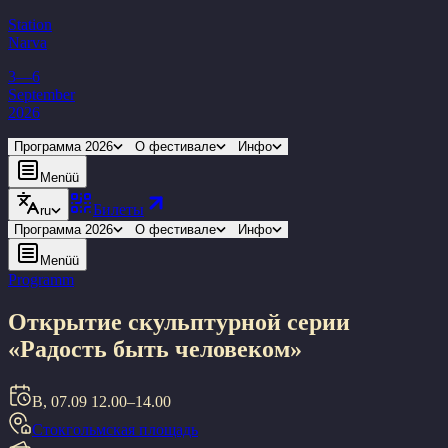
Station
Narva
3—6
September
2026
Программа 2026
О фестивале
Инфо
Menüü
Билеты
ru
Программа 2026
О фестивале
Инфо
Menüü
Programm
Открытие скульптурной серии
«Радость быть человеком»
В, 07.09
12.00–14.00
Стокгольмская площадь