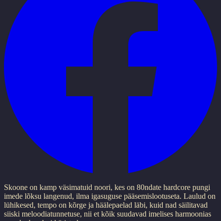
Skoone on kamp väsimatuid noori, ​​kes on 80ndate hardcore pungi
imede lõksu langenud, ilma igasuguse pääsemislootuseta. Laulud on
lühikesed, tempo on kõrge ja häälepaelad läbi, kuid nad säilitavad
siiski meloodiatunnetuse, nii et kõik suudavad imelises harmoonias