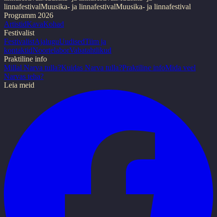
linnafestival
Muusika- ja linnafestival
Muusika- ja linnafestival
Programm 2026
Artistid
Kava
Kohad
Festivalist
Festivalist
Ajalugu
Uudised
Tiim ja
kontaktid
Noortelabor
Vabatahtlikud
Praktiline info
Millal Narva tulla?
Kuidas Narva tulla?
Praktiline info
Mida veel
Narvas teha?
Leia meid