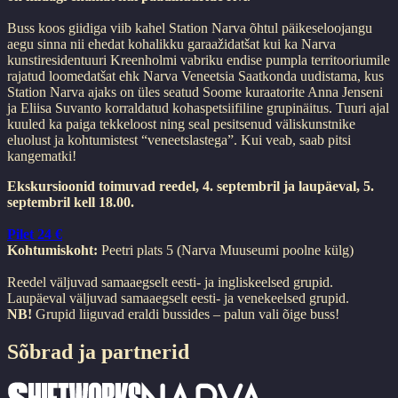
Buss koos giidiga viib kahel Station Narva õhtul päikeseloojangu
aegu sinna nii ehedat kohalikku garaažidatšat kui ka Narva
kunstiresidentuuri Kreenholmi vabriku endise pumpla territooriumile
rajatud loomedatšat ehk Narva Veneetsia Saatkonda uudistama, kus
Station Narva ajaks on üles seatud Soome kuraatorite Anna Jenseni
ja Eliisa Suvanto korraldatud kohaspetsiifiline grupinäitus.
Tuuri ajal
kuuled ka paiga tekkeloost ning seal pesitsenud väliskunstnike
eluolust ja kohtumistest “veneetslastega”. Kui veab, saab pitsi
kangematki!
Ekskursioonid toimuvad reedel, 4. septembril ja laupäeval, 5.
septembril kell 18.00.
Pilet 24 €
Kohtumiskoht:
Peetri plats 5 (Narva Muuseumi poolne külg)
Reedel väljuvad samaaegselt eesti- ja ingliskeelsed grupid.
Laupäeval väljuvad samaaegselt eesti- ja venekeelsed grupid.
NB!
Grupid liiguvad eraldi bussides – palun vali õige buss!
Sõbrad ja partnerid