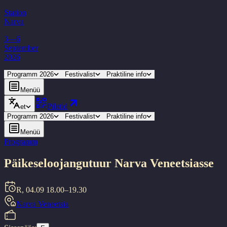
Station
Narva
3—6
September
2026
Programm 2026
Festivalist
Praktiline info
Menüü
Piletid
et
Programm 2026
Festivalist
Praktiline info
Menüü
Programm
Päikeseloojangutuur Narva Veneetsiasse
R, 04.09
18.00–19.30
Narva Veneetsia