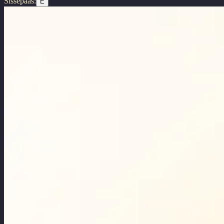
Sissepääs:
E