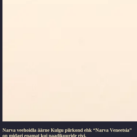
Narva veehoidla äärne Kulgu piirkond ehk “Narva Veneetsia”
on midagi enamat kui paadikuuride rivi.