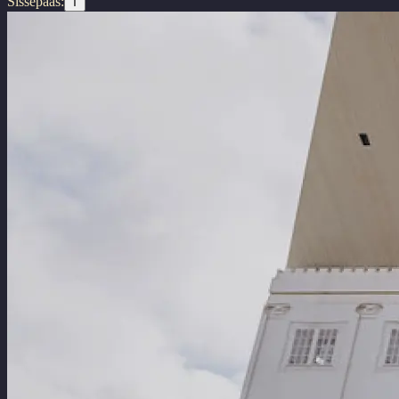
Sissepääs:
T