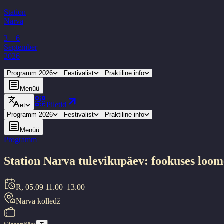
Station
Narva
3—6
September
2026
Programm 2026
Festivalist
Praktiline info
Menüü
Piletid
et
Programm 2026
Festivalist
Praktiline info
Menüü
Programm
Station Narva tulevikupäev: fookuses loom
R, 05.09
11.00–13.00
Narva kolledž