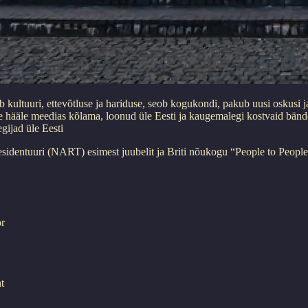
kultuuri, ettevõtluse ja hariduse, seob kogukondi, pakub uusi oskusi j
e hääle meedias kõlama, loonud üle Eesti ja kaugemalegi kostvaid bände 
egijad üle Eesti
esidentuuri (NART) esimest juubelit ja Briti nõukogu “People to Peopl
r
t