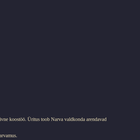
iivne koostöö. Üritus toob Narva valdkonda arendavad
Narvamus.