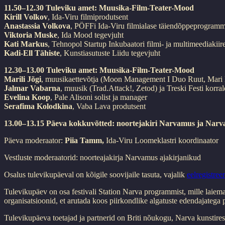
11.50–12.30 Tuleviku amet: Muusika-Film-Teater-Mood
Kirill Volkov
, Ida-Viru filmiprodutsent
Anastassia Volkova
, PÖFFi Ida-Viru filmialase täiendõppeprogramm
Viktoria Muske
, Ida Mood tegevjuht
Kati Markus
, Tehnopol Startup Inkubaatori filmi- ja multimeediakiire
Kadi-Ell Tähiste
, Kunstiasutuste Liidu tegevjuht
12.30–13.00 Tuleviku amet: Muusika-Film-Teater-Mood
Marili Jõgi
, muusikaettevõtja (Moon Management I Duo Ruut, Mari
Jalmar Vabarna
, muusik (Trad.Attack!, Zetod) ja Treski Festi korral
Evelina Koop
, Pale Alisoni solist ja manager
Serafima Kolodkina
, Vaba Lava produtsent
13.00–13.15 Päeva kokkuvõtted: noortejakiri Narvamus ja Narv
Päeva moderaator:
Piia Tamm,
Ida-Viru Loomeklastri koordinaator
Vestluste moderaatorid: noorteajakirja Narvamus ajakirjanikud
Osalus tulevikupäeval on kõigile soovijaile tasuta, vajalik
eelregistree
Tulevikupäev on osa festivali Station Narva programmist, mille lai
organisatsioonid, et arutada koos piirkondlike algatuste edendajatega 
Tulevikupäeva toetajad ja partnerid on Briti nõukogu, Narva kunstir