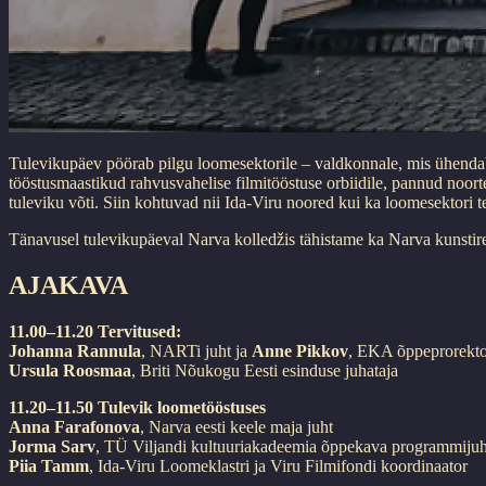
Tulevikupäev pöörab pilgu loomesektorile – valdkonnale, mis ühendab 
tööstusmaastikud rahvusvahelise filmitööstuse orbiidile, pannud noort
tuleviku võti. Siin kohtuvad nii Ida-Viru noored kui ka loomesektori t
Tänavusel tulevikupäeval Narva kolledžis tähistame ka Narva kunstir
AJAKAVA
11.00–11.20 Tervitused:
Johanna Rannula
, NARTi juht ja
Anne Pikkov
, EKA õppeprorekto
Ursula Roosmaa
, Briti Nõukogu Eesti esinduse juhataja
11.20–11.50 Tulevik loometööstuses
Anna Farafonova
, Narva eesti keele maja juht
Jorma Sarv
, TÜ Viljandi kultuuriakadeemia õppekava programmijuh
Piia Tamm
, Ida-Viru Loomeklastri ja Viru Filmifondi koordinaator