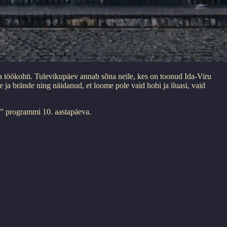
a töökohti. Tulevikupäev annab sõna neile, kes on toonud Ida-Viru
ja brände ning näidanud, et loome pole vaid hobi ja iluasi, vaid
e” programmi 10. aastapäeva.