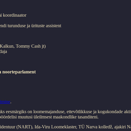
i koordinaator
ndi turunduse ja ürituste assistent
 Kalkun, Tommy Cash jt)
daja
a noorteparlament
rimine
.
emaks eesmärgiks on loomemajanduse, ettevõtlikkuse ja kogukondade akt
pöördelisi muutusi üleilmsest maakondlike tasanditeni.
esidentuur (NART), Ida-Viru Loomeklaster, TÜ Narva kolledž, ajakiri 