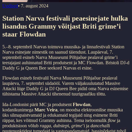
Uudised
•
7. august 2024
Station Narva festivali peaesinejate hulka
lisandus Grammy võitjast Briti grime’i
staar Flowdan
5.–8. septembril Narvas toimuva muusika- ja linnafestivali Station
Narva esinejate nimestik on saanud täiendust. Laupäeval, 7.
septembril esineb Narva Muuseumi Põhjaõue pealaval grime’i
teerajajast auhinnatud Briti produtsent ja MC Flowdan. Bristoli DJ-d
Daddy G ja Queen Bee seekord Narvas ei esine.
Flowdan esineb festivalil Narva Muuseumi Põhjaõue pealaval
laupäeva, 7. septembri südaööl. Varem väljakuulutatud Massive
Attacki liige Daddy G ja DJ Queen Bee pidid oma Narva esinemise
tühistama Massive Attacki tihenenud tuurigraafiku tõttu.
Ida-Londonist pärit MC ja produtsent
Flowdan
,
kodanikunimega
Marc Veira
, on moodsa elektroonilise muusika
üks silmapaistvamaid ja edukamaid tegijaid ning esimene Briti
räppar, kes võitnud Grammy auhinna. Tema iseloomulik
flow
ja
produktsioon võlub
ragga
,
dubstep
i,
grime
’i ja
dancehall
i
puutepunktidest tumedaid ja vastupandamatuid, bassipõrkeist tulvil