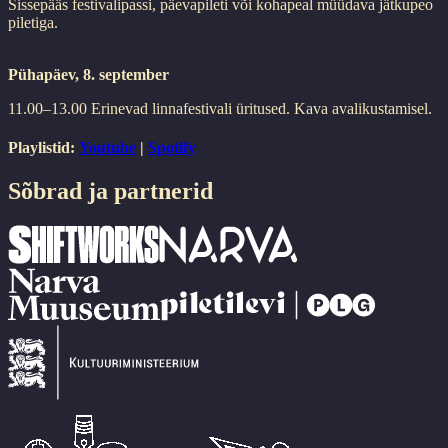
Sissepääs festivalipassi, päevapileti või kohapeal müüdava jätkupeo
piletiga.
Pühapäev, 8. september
11.00–13.00 Erinevad linnafestivali üritused. Kava avalikustamisel.
Playlistid:
Youtube
|
Spotify
Sõbrad ja partnerid