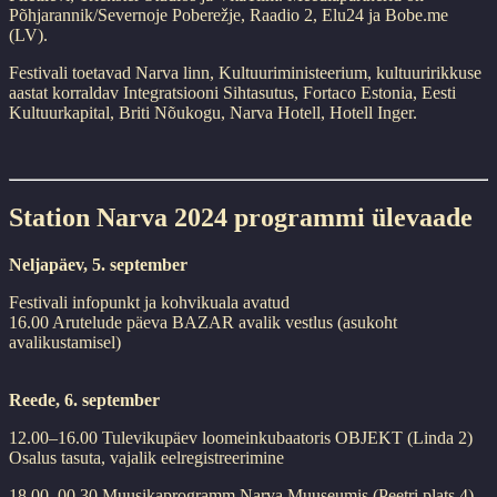
Põhjarannik/Severnoje Poberežje, Raadio 2, Elu24 ja Bobe.me
(LV).
Festivali toetavad Narva linn, Kultuuriministeerium, kultuuririkkuse
aastat korraldav Integratsiooni Sihtasutus, Fortaco Estonia, Eesti
Kultuurkapital, Briti Nõukogu, Narva Hotell, Hotell Inger.
Station Narva 2024 programmi ülevaade
Neljapäev, 5. september
Festivali infopunkt ja kohvikuala avatud
16.00 Arutelude päeva BAZAR avalik vestlus (asukoht
avalikustamisel)
Reede, 6. september
12.00–16.00 Tulevikupäev loomeinkubaatoris OBJEKT (Linda 2)
Osalus tasuta, vajalik eelregistreerimine
18.00–00.30 Muusikaprogramm Narva Muuseumis (Peetri plats 4)