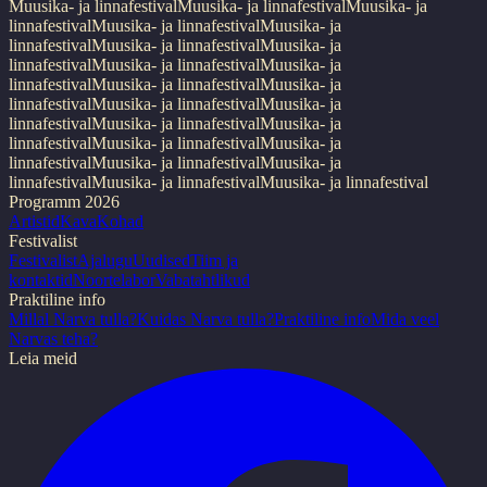
Muusika- ja linnafestival
Muusika- ja linnafestival
Muusika- ja
linnafestival
Muusika- ja linnafestival
Muusika- ja
linnafestival
Muusika- ja linnafestival
Muusika- ja
linnafestival
Muusika- ja linnafestival
Muusika- ja
linnafestival
Muusika- ja linnafestival
Muusika- ja
linnafestival
Muusika- ja linnafestival
Muusika- ja
linnafestival
Muusika- ja linnafestival
Muusika- ja
linnafestival
Muusika- ja linnafestival
Muusika- ja
linnafestival
Muusika- ja linnafestival
Muusika- ja
linnafestival
Muusika- ja linnafestival
Muusika- ja linnafestival
Programm 2026
Artistid
Kava
Kohad
Festivalist
Festivalist
Ajalugu
Uudised
Tiim ja
kontaktid
Noortelabor
Vabatahtlikud
Praktiline info
Millal Narva tulla?
Kuidas Narva tulla?
Praktiline info
Mida veel
Narvas teha?
Leia meid