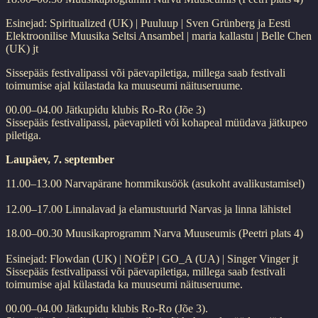
Esinejad: Spiritualized (UK) | Puuluup | Sven Grünberg ja Eesti
Elektroonilise Muusika Seltsi Ansambel | maria kallastu | Belle Chen
(UK) jt
Sissepääs festivalipassi või päevapiletiga, millega saab festivali
toimumise ajal külastada ka muuseumi näituseruume.
00.00–04.00 Jätkupidu klubis Ro-Ro (Jõe 3)
Sissepääs festivalipassi, päevapileti või kohapeal müüdava jätkupeo
piletiga.
Laupäev, 7. september
11.00–13.00 Narvapärane hommikusöök (asukoht avalikustamisel)
12.00–17.00 Linnalavad ja elamustuurid Narvas ja linna lähistel
18.00–00.30 Muusikaprogramm Narva Muuseumis (Peetri plats 4)
Esinejad: Flowdan (UK) | NOËP | GO_A (UA) | Singer Vinger jt
Sissepääs festivalipassi või päevapiletiga, millega saab festivali
toimumise ajal külastada ka muuseumi näituseruume.
00.00–04.00 Jätkupidu klubis Ro-Ro (Jõe 3).