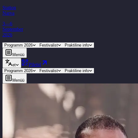
Station
Narva
3—6
September
2026
Programm 2026
Festivalist
Praktiline info
Menüü
Piletid
et
Programm 2026
Festivalist
Praktiline info
Menüü