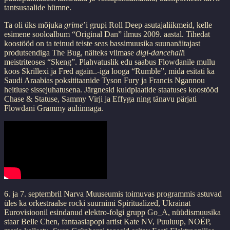
tantsusaalide hümne.
Ta oli üks mõjuka
grime
’i grupi Roll Deep asutajaliikmeid, kelle
esimene sooloalbum “Original Dan” ilmus 2009. aastal. Tihedat
koostööd on ta teinud teiste seas bassimuusika suunanäitajast
produtsendiga The Bug, näiteks viimase
digi-dancehall
i
meistriteoses “Skeng”. Plahvatuslik edu saabus Flowdanile mullu
koos Skrillexi ja Fred again..-iga looga “Rumble”, mida esitati ka
Saudi Araabias poksititaanide Tyson Fury ja Francis Ngannou
heitluse sissejuhatusena. Järgnesid kuldplaatide staatuses koostööd
Chase & Statuse, Sammy Virji ja Effyga ning tänavu pärjati
Flowdani Grammy auhinnaga.
6. ja 7. septembril Narva Muuseumis toimuvas programmis astuvad
üles ka orkestraalse rocki suurnimi Spiritualized, Ukrainat
Eurovisioonil esindanud elektro-folgi grupp Go_A, nüüdismuusika
staar Belle Chen, fantaasiapopi artist Kate NV, Puuluup, NOËP,