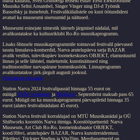
maria kallastu, Sven Grünbergi teoseid esitav Eesti Elektroonilise
Muusika Seltsi Ansambel, Singer Vinger ning DJ-d Työmik
Bassofsky ja itsmebruh. Festivalikülalistele on kuni öötundideni
avatud ka muuseumi siseruumid ja näitused.
Muuseumi esinejate nimestik täieneb järgmisel nädalal, mil
avalikustatakse ka kultuuriklubi Ro-Ro muusikaprogramm.
Lisaks õhtusele muusikaprogrammile toimuvad festivalil päevased
tasuta linnalava-kontserdid, Narva arutelupäeva sarja BAZAR
avalik vestlus, tulevikupäev loomekeskuses OBJEKT, elamustuurid
linnas ja selle lähistel, maleturniir, kunstinäitused ning
traditsiooniline narvapärane hommikusöök. Linnaprogramm
avalikustatakse järk-järgult augusti jooksul.
Programmi ülevaade
Station Narva 2024 festivalipassid hinnaga 55 eurot on
müügil
TMW veebipoes
ja
Piletilevis
. Septembrist maksab pass 65
eurot. Müügil on ka muusikaprogrammi päevapiletid hinnaga 35
eurot (alates festivalinädalast 45 eurot).
Station Narva festivali korraldajad on MTÜ Muusikanädal ja OÜ
Shiftworks koostöös Narva tiimiga. Koostööpartnerid: Narva
Muuseum, Art Club Ro-Ro, loomeinkubaator OBJEKT,
kood/Jõhvi, arutelupäev BAZAR, Narva kunstiresidentuur,
Piletilevi, Trickster Studios ja VitaTiim. Meediapartnerid on