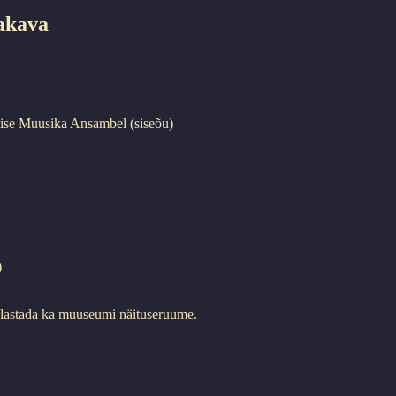
akava
ilise Muusika Ansambel (siseõu)
)
 külastada ka muuseumi näituseruume.