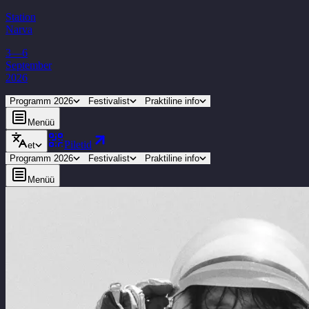
Station
Narva
3—6
September
2026
Programm 2026
Festivalist
Praktiline info
Menüü
Piletid
et
Programm 2026
Festivalist
Praktiline info
Menüü