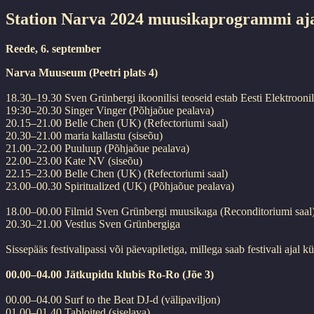
Station Narva 2024 muusikaprogrammi aj
Reede, 6. september
Narva Muuseum (Peetri plats 4)
18.30–19.30 Sven Grünbergi ikoonilisi teoseid estab Eesti Elektroon
19:30–20.30 Singer Vinger (Põhjaõue pealava)
20.15–21.00 Belle Chen (UK) (Refectoriumi saal)
20.30–21.00 maria kallastu (siseõu)
21.00–22.00 Puuluup (Põhjaõue pealava)
22.00–23.00 Kate NV (siseõu)
22.15–23.00 Belle Chen (UK) (Refectoriumi saal)
23.00–00.30 Spiritualized (UK) (Põhjaõue pealava)
18.00–00.00 Filmid Sven Grünbergi muusikaga (Reconditoriumi saal
20.30–21.00 Vestlus Sven Grünbergiga
Sissepääs festivalipassi või päevapiletiga, millega saab festivali ajal
00.00–04.00 Jätkupidu klubis Ro-Ro (Jõe 3)
00.00–04.00 Surf to the Beat DJ-d (välipaviljon)
01.00–01.40 Tabloited (siselava)