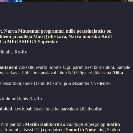
ust. Narva Muuseumi programmi, mille peaesinejateks on
teini ja näitleja MariQ ühiskava, Narva muusiku Kirill
oited ja MEGAMEGA Superstar.
riklubis Ro-Ro.
outaneni
vokaaltulevärki Soome-Ugri pärimusest kõrilauluni. Samale
house
kava. Põhjaõue pealaval liitub NOËPiga erikülalisena
Alika
.
 absurdikirjanike Daniil Kharmsi ja Aleksander Vvedenski
s kultuuriklubis Ro-Ro
loited
, kes lubab lavale tuua ka narvakast külalissolisti.
-Viru päritolu
Mariin Kallikormi
dreampop
i supergrupp
mariin
ga trummi ja bassi DJ ja produtsent
Sound in Noise
ning Station