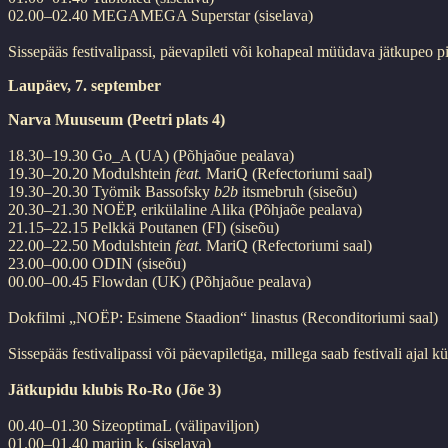
02.00–02.40 MEGAMEGA Superstar (siselava)
Sissepääs festivalipassi, päevapileti või kohapeal müüdava jätkupeo pi
Laupäev, 7. september
Narva Muuseum (Peetri plats 4)
18.30–19.30 Go_A (UA) (Põhjaõue pealava)
19.30–20.20 Modulshtein
feat.
MariQ (Refectoriumi saal)
19.30–20.30 Työmik Bassofsky
b2b
itsmebruh (siseõu)
20.30–21.30 NOËP, erikülaline Alika (Põhjaõe pealava)
21.15–22.15 Pelkkä Poutanen (FI) (siseõu)
22.00–22.50 Modulshtein
feat
. MariQ (Refectoriumi saal)
23.00–00.00 ODIN (siseõu)
00.00–00.45 Flowdan (UK) (Põhjaõue pealava)
Dokfilmi „NOËP: Esimene Staadion“ linastus (Reconditoriumi saal)
Sissepääs festivalipassi või päevapiletiga, millega saab festivali ajal
Jätkupidu klubis Ro-Ro (Jõe 3)
00.40–01.30 SizeoptimaL (välipaviljon)
01.00–01.40 mariin k. (siselava)