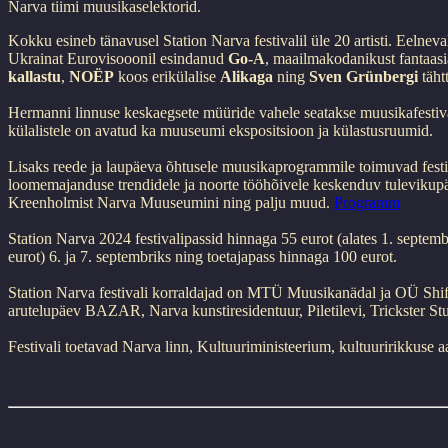
Narva tiimi muusikaselektorid.
Kokku esineb tänavusel Station Narva festivalil üle 20 artisti. Eelnev
Ukrainat Eurovisooonil esindanud
Go-A
, maailmakodanikust fantaasi
kallastu
,
NOËP
koos erikülalise
Alikaga
ning
Sven Grünbergi
täht
Hermanni linnuse keskaegsete müüride vahele seatakse muusikafestiva
külalistele on avatud ka muuseumi ekspositsioon ja külastusruumid.
Lisaks reede ja laupäeva õhtusele muusikaprogrammile toimuvad festiv
loomemajanduse trendidele ja noorte tööhõivele keskenduv tulevikupä
Kreenholmist Narva Muuseumini ning palju muud.
Programm
Station Narva 2024 festivalipassid hinnaga 55 eurot (alates 1. septemb
eurot) 6. ja 7. septembriks ning toetajapass hinnaga 100 eurot.
Station Narva festivali korraldajad on MTÜ Muusikanädal ja OÜ Sh
arutelupäev BAZAR, Narva kunstiresidentuur, Piletilevi, Trickster S
Festivali toetavad Narva linn, Kultuuriministeerium, kultuuririkkuse a