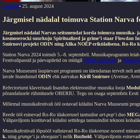
Uudised
•
25. august 2024
Järgmisel nädalal toimuva Station Narva 
Järgmisel nädalal Narvas seitsmendat korda toimuva muusika- ja 
kosmoserocki suurkuju Spiritualized ja grime’i staar Flowdan In
Smirnovi projekt ODIN ning Alika NOËP erikülalisena. Ro-Ro kl
Station Narva 2024 toimub 5.–8. septembril. Muusikaprogramm leiab a
Festivalipassid ja päevapiletid on müügil
TMW veebipoes
ja
Piletilevi
Narva Muuseumi laupäevast programmi on täiendamas tervelt neli arti
lavale lisandunud
ODIN
ehk narvakas
Kirill Smirnov
(Avenue, Aveno
Refectoriumi klaverisaali lisandus elektroonilise muusika looja
Modul
põrandalusele rühmitusele OBERIU. Tegu on osaga septembris Eesti Ve
Mõlemal muusikafestivali ööl ootavad külalisi Narva Muuseumi progr
Reede ööl esinevad Ro-Ro ülakorrusel tantsulise
art-pop
’i duo
MEGA
Välipaviljonis kostitavad külalisi settidega tantsuindist teknoni koha
Muusikafestivali lõpuööl vallutavad Ro-Ro ülakorruse noored müraroki 
k.
ning
grunge
’i ja
shoegaze
’i nelik
Buzhold
. Välipaviljonis esineva