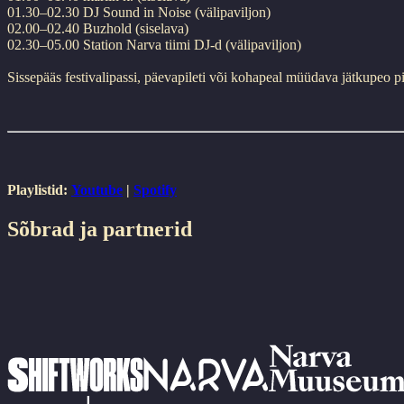
01.30–02.30 DJ Sound in Noise (välipaviljon)
02.00–02.40 Buzhold (siselava)
02.30–05.00 Station Narva tiimi DJ-d (välipaviljon)
Sissepääs festivalipassi, päevapileti või kohapeal müüdava jätkupeo pi
Playlistid:
Youtube
|
Spotify
Sõbrad ja partnerid