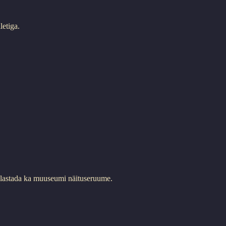
letiga.
 külastada ka muuseumi näituseruume.