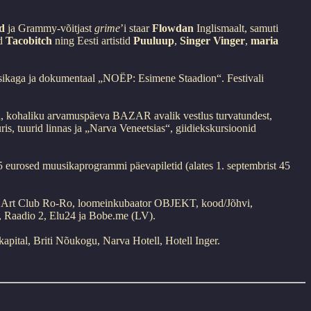
ed
ja Grammy-võitjast
grime
’i staar
Flowdan
Inglismaalt, samuti
d
Tacobitch
ning Eesti artistid
Puuluup
,
Singer Vinger
,
maria
uusikaga ja dokumentaal „NOËP: Esimene Staadion“. Festivali
did, kohaliku arvamuspäeva BAZAR avalik vestlus turvatundest,
, tuurid linnas ja „Narva Veneetsias“, giidiekskursioonid
 eurosed muusikaprogrammi päevapiletid (alates 1. septembrist 45
m, Art Club Ro-Ro, loomeinkubaator OBJEKT, kood/Jõhvi,
e, Raadio 2, Elu24 ja Bobe.me (LV).
rkapital, Briti Nõukogu, Narva Hotell, Hotell Inger.