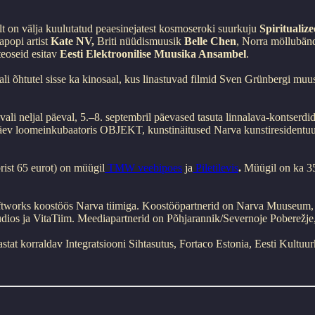
alt on välja kuulutatud peaesinejatest kosmoseroki suurkuju
Spiritualiz
apopi artist
Kate NV,
Briti nüüdismuusik
Belle Chen
, Norra möllubän
teoseid esitav
Eesti Elektroonilise Muusika Ansambel
.
li õhtutel sisse ka kinosaal, kus linastuvad filmid Sven Grünbergi m
ali neljal päeval, 5.–8. septembril päevased tasuta linnalava-kontser
ev loomeinkubaatoris OBJEKT, kunstinäitused Narva kunstiresidentuuris
rist 65 eurot) on müügil
TMW veebipoes
ja
Piletilevis
.
Müügil on ka 35
iftworks koostöös Narva tiimiga. Koostööpartnerid on Narva Muuseu
tudios ja VitaTiim. Meediapartnerid on Põhjarannik/Severnoje Poberežj
astat korraldav Integratsiooni Sihtasutus, Fortaco Estonia, Eesti Kultuu