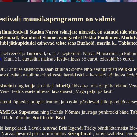
festivali muusikaprogramm on valmis
linnafestivali Station Narva esinejate nimestik on saanud täiend
glismaalt, lisandusid Soome avangardist Pekkä Poultanen, Modulsh
ubi jätkupidudel esinevad teiste seas Buzhold, mariin k., Tabl
set reedel ja laupäeval, 6. ja 7. septembril Narva Muuseumis ja kultuu
s
. Kuni 31. augustini maksab festivalipass 55 eurot, edaspidi 65 eurot.
sti. Linnuse sisehoovis saab kuulda Soome etno-avangardisti
Pelkkä P
va) esitab maailma eri rahvaste haruldastel salvestistel põhineva
tech 
shteini
ning laulja ja näitleja
MariQ
ühiskava, mis on pühendatud Vene
ne Teatris esietenduvast lavastusest „Väga palju päikest“
ammi lõppedes pungist trummi ja bassini põrklevad jätkupeod jõeäärse
MEGA Superstar
ning Kohtla-Nõmme juurtega punkrocki bänd
Tab
lik DJ-de rühmitus
Surf to the Beat
kangelased. Lavale astuvad Briti legendi Tricky bändi kitarristist Ida
d Narva-Jõesuust pärit räpirühmitus
SizeoptimaL,
rahvusvahelise lennu