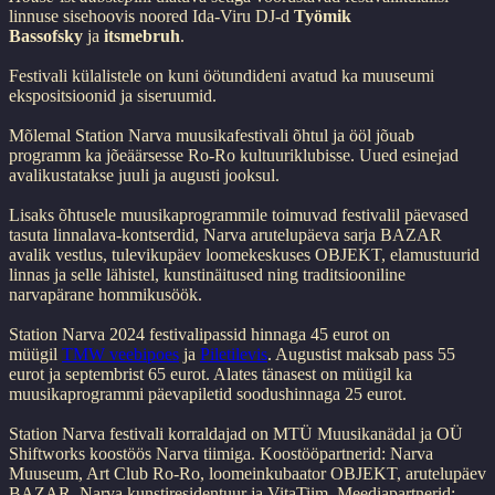
linnuse sisehoovis noored Ida-Viru DJ-d
Työmik
Bassofsky
ja
itsmebruh
.
Festivali külalistele on kuni öötundideni avatud ka muuseumi
ekspositsioonid ja siseruumid.
Mõlemal Station Narva muusikafestivali õhtul ja ööl jõuab
programm ka jõeäärsesse Ro-Ro kultuuriklubisse. Uued esinejad
avalikustatakse juuli ja augusti jooksul.
Lisaks õhtusele muusikaprogrammile toimuvad festivalil päevased
tasuta linnalava-kontserdid, Narva arutelupäeva sarja BAZAR
avalik vestlus, tulevikupäev loomekeskuses OBJEKT, elamustuurid
linnas ja selle lähistel, kunstinäitused ning traditsiooniline
narvapärane hommikusöök.
Station Narva 2024 festivalipassid hinnaga 45 eurot on
müügil
TMW veebipoes
ja
Piletilevis
. Augustist maksab pass 55
eurot ja septembrist 65 eurot. Alates tänasest on müügil ka
muusikaprogrammi päevapiletid soodushinnaga 25 eurot.
Station Narva festivali korraldajad on MTÜ Muusikanädal ja OÜ
Shiftworks koostöös Narva tiimiga. Koostööpartnerid: Narva
Muuseum, Art Club Ro-Ro, loomeinkubaator OBJEKT, arutelupäev
BAZAR, Narva kunstiresidentuur ja VitaTiim. Meediapartnerid: