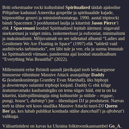
Briti orkestraalse rocki kultusbänd
Spiritualized
täidab ajaloolise
Põhjaõue kadunud Ameerika gospelite ja spirituaalide kajade,
hüpnootilise gruuvi ja minisümfooniatega. 1990. aastal tripirocki
bändi Spacemen 3 pooldumisel laulja ja kitarristi
Jason Pierce
’i
ehk
J Spacemani
loodud Spiritualized lepitab äärmusi: sügavaid
sisekaemusi ja valget müra, raskemeelsust ja eufooniat, minimalismi
ja maksimalismi. Mõjuvaimalt on see talletatud albumil “Ladies and
Gentlemen We Are Floating in Space” (1997) ehk “tabletil vaid
auditiivseks tarbimiseks”, ent läbi tule ja vee, elu ja surma lennutab
ka Spiritualizedi viimane, pandeemia ajal loodud stuudioalbum
“Everything Was Beautiful” (2022).
Millenniumi eelse Bristoli saundi järelkajad toob keskaegsesse
linnusesse rühmituse Massive Attack asutajaliige
Daddy
G
(kodanikunimega Grantley Evan Marshall), üks hiphopi
ja
downtempo
sulamist triphopi loojaid. Daddy G ehk kõige
äratuntavamaks kaubamärgiks on tema sügav hääl, ent ta on ka
kitarrist, klahvpillimängija ning kultuuride ja stiilide –
reggae
,
pungi,
house
’i,
dubstep
’i jne – ühendajast DJ ja produtsent. Narvas
teeb ta ühise seti koos staažika Massive Attacki tuuri-DJ
Queen
Bee
’ga, kes lubab publikut kostitada stiilse
dancehall
’i ja
afrobeat
’i
valikuga.
Välisartistidest on kavas ka Ukraina folktroonikaansambel
Go_A
,