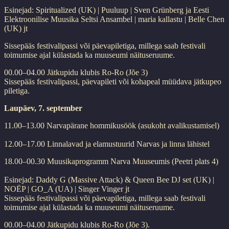
Esinejad: Spiritualized (UK) | Puuluup | Sven Grünberg ja Eesti
Elektroonilise Muusika Seltsi Ansambel | maria kallastu | Belle Chen
(UK) jt
Sissepääs festivalipassi või päevapiletiga, millega saab festivali
toimumise ajal külastada ka muuseumi näituseruume.
00.00–04.00 Jätkupidu klubis Ro-Ro (Jõe 3)
Sissepääs festivalipassi, päevapileti või kohapeal müüdava jätkupeo
piletiga.
Laupäev, 7. september
11.00–13.00 Narvapärane hommikusöök (asukoht avalikustamisel)
12.00–17.00 Linnalavad ja elamustuurid Narvas ja linna lähistel
18.00–00.30 Muusikaprogramm Narva Muuseumis (Peetri plats 4)
Esinejad: Daddy G (Massive Attack) & Queen Bee DJ set (UK) |
NOËP | GO_A (UA) | Singer Vinger jt
Sissepääs festivalipassi või päevapiletiga, millega saab festivali
toimumise ajal külastada ka muuseumi näituseruume.
00.00–04.00 Jätkupidu klubis Ro-Ro (Jõe 3).