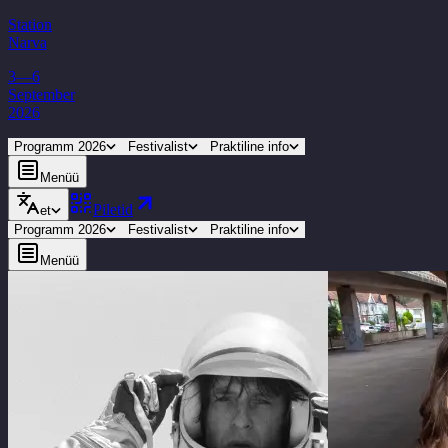
Station
Narva
3—6
September
2026
Programm 2026
Festivalist
Praktiline info
Menüü
Piletid
et
Programm 2026
Festivalist
Praktiline info
Menüü