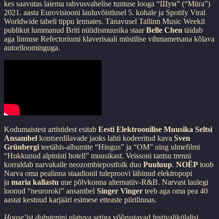
kes saavutas laiema rahvusvahelise tuntuse looga “Шум” (“Müra”)
2021. aasta Eurovisiooni lauluvõistlusel 5. kohale ja Spotify Viral
Worldwide tabeli tippu lennates. Tänavusel Tallinn Music Weekil
publikut lummanud Briti nüüdismuusika staar
Belle Chen
täidab
aga linnuse Refectoriumi klaverisaali müstilise vihmametsana kõlava
autoriloominguga.
Kodumaistest artistidest esitab
Eesti Elektroonilise Muusika Seltsi
Ansambel
kontserdilavade jaoks lahti kodeeritud kava
Sven
Grünbergi
teetähis-albumite “Hingus” ja “OM” ning ulmefilmi
“Hukkunud alpinisti hotell” muusikast. Veissoni tantsu trenni
korraldab narvakaile neozombiepostfolk duo
Puuluup
.
NOËP
toob
Narva oma pealinna staadionil tuleproovi läbinud elektropopi
ja
maria kallastu
uue põlvkonna alternatiiv-R&B. Narvast laulegi
loonud “neuroroki” ansambel
Singer Vinger
teeb aga oma pea 40
aastat kestnud karjääri esimese etteaste piirilinnas.
House
’ist
dubstep
ini ulatuva setiga võõrustavad festivalikülalisi