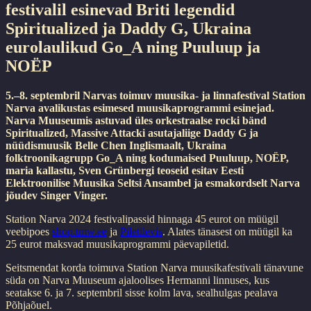
festivalil esinevad Briti legendid
Spiritualized ja Daddy G, Ukraina
eurolaulikud Go_A ning Puuluup ja
NOËP
5.–8. septembril Narvas toimuv muusika- ja linnafestival Station
Narva avalikustas esimesed muusikaprogrammi esinejad.
Narva Muuseumis astuvad üles orkestraalse rocki bänd
Spiritualized, Massive Attacki asutajaliige Daddy G ja
nüüdismuusik Belle Chen Inglismaalt, Ukraina
folktroonikagrupp Go_A ning kodumaised Puuluup, NOËP,
maria kallastu, Sven Grünbergi teoseid esitav Eesti
Elektroonilise Muusika Seltsi Ansambel ja esmakordselt Narva
jõudev Singer Vinger.
Station Narva 2024 festivalipassid hinnaga 45 eurot on müügil
veebipoes
shop.tmw.ee
ja
Piletilevis
. Alates tänasest on müügil ka
25 eurot maksvad muusikaprogrammi päevapiletid.
Seitsmendat korda toimuva Station Narva muusikafestivali tänavune
süda on Narva Muuseum ajaloolises Hermanni linnuses, kus
seatakse 6. ja 7. septembril sisse kolm lava, sealhulgas pealava
Põhjaõuel.