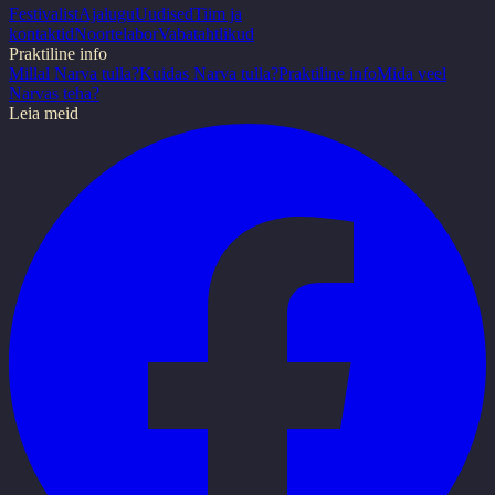
Festivalist
Ajalugu
Uudised
Tiim ja
kontaktid
Noortelabor
Vabatahtlikud
Praktiline info
Millal Narva tulla?
Kuidas Narva tulla?
Praktiline info
Mida veel
Narvas teha?
Leia meid