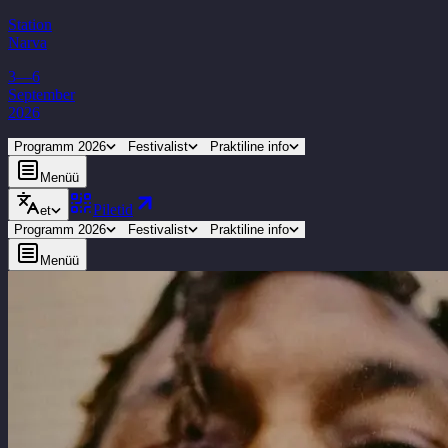
Station
Narva
3—6
September
2026
Programm 2026
Festivalist
Praktiline info
Menüü
Piletid
et
Programm 2026
Festivalist
Praktiline info
Menüü