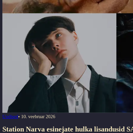
Uudised
•
10. veebruar 2026
Station Narva esinejate hulka lisandusid 