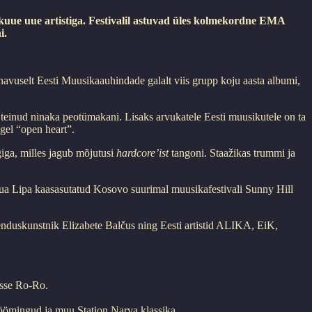
uue uue artistiga. Festivalil astuvad üles kolmekordne EMA
i.
navuselt Eesti Muusikaauhindade galalt viis grupp koju aasta albumi,
 teinud ninaka peotümakani. Lisaks arvukatele Eesti muusikutele on ta
gel “open heart”.
giga, milles jagub mõjutusi
hardcore’ist
tangoni. Staažikas trummi ja
 Dua Lipa kaasasutatud Kosovo suurimal muusikafestivali Sunny Hill
tenduskunstnik Elizabete Balčus ning Eesti artistid ALIKA, EiK,
isse Ro-Ro.
söömingud ja muu Station Narva klassika.