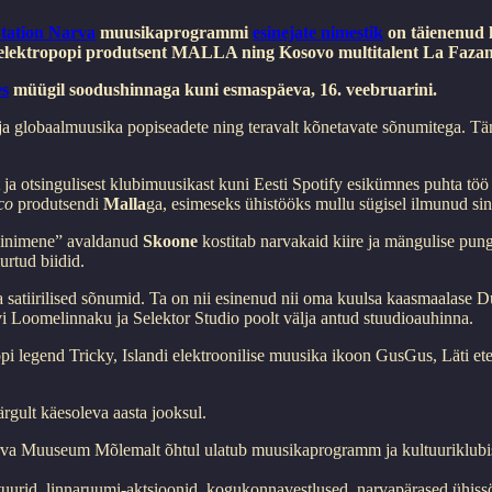
tation Narva
muusikaprogrammi
esinejate nimestik
on täienenud k
 elektropopi produtsent MALLA ning Kosovo multitalent La Fazan
s
müügil soodushinnaga kuni esmaspäeva, 16. veebruarini.
 ja globaalmuusika popiseadete ning teravalt kõnetavate sõnumitega. Tä
ja otsingulisest klubimuusikast kuni Eesti Spotify esikümnes puhta töö
co
produtsendi
Malla
ga, esimeseks ühistööks mullu sügisel ilmunud sin
e inimene” avaldanud
Skoone
kostitab narvakaid kiire ja mängulise pun
urtud biidid.
ja satiirilised sõnumid. Ta on nii esinenud nii oma kuulsa kaasmaalase
vi Loomelinnaku ja Selektor Studio poolt välja antud stuudioauhinna.
opi legend Tricky, Islandi elektroonilise muusika ikoon GusGus, Läti e
rgult käesoleva aasta jooksul.
Narva Muuseum Mõlemalt õhtul ulatub muusikaprogramm ja kultuuriklub
stuurid, linnaruumi-aktsioonid, kogukonnavestlused, narvapärased ühis