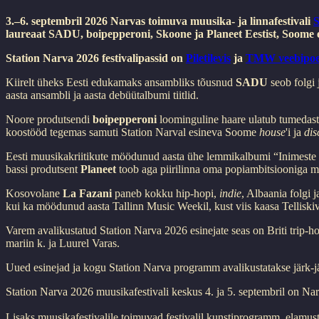
3.–6. septembril 2026 Narvas toimuva muusika- ja linnafestivali
S
laureaat SADU, boipepperoni, Skoone ja Planeet Eestist, Soome
Station Narva 2026 festivalipassid on
Piletilevis
ja
TMW veebipoe
Kiirelt üheks Eesti edukamaks ansambliks tõusnud
SADU
seob folgi
aasta ansambli ja aasta debüütalbumi tiitlid.
Noore produtsendi
boipepperoni
loominguline haare ulatub tumedast 
koostööd tegemas samuti Station Narval esineva Soome
house
'i ja
dis
Eesti muusikakriitikute möödunud aasta ühe lemmikalbumi “Inimest
bassi produtsent
Planeet
toob aga
piirilinna oma
popiambitsiooniga m
Kosovolane
La Fazani
paneb kokku hip-hopi,
indie
, Albaania folgi 
kui ka möödunud aasta Tallinn Music Weekil, kust viis kaasa Telliski
Varem avalikustatud Station Narva 2026 esinejate seas on Briti trip-h
mariin k. ja Luurel Varas.
Uued esinejad ja kogu Station Narva programm avalikustatakse järk-jä
Station Narva 2026 muusikafestivali keskus 4. ja 5. septembril on 
Lisaks muusikafestivalile toimuvad festivalil kunstiprogramm, elamu