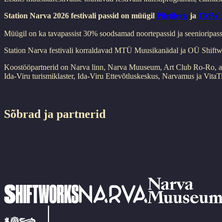
Station Narva 2026 festivali passid on müügil
Piletilevis
ja
TMW v
Müügil on ka tavapassist 30% soodsamad noortepassid ja seenioripassi
Station Narva festivali korraldavad MTÜ Muusikanädal ja OÜ Shiftw
Koostööpartnerid on Narva linn, Narva Muuseum, Art Club Ro-Ro, aru
Ida-Viru turismiklaster, Ida-Viru Ettevõtluskeskus, Narvamus ja VitaT
Sõbrad ja partnerid