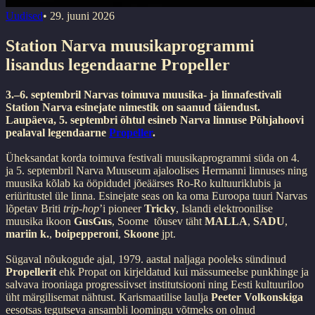
Uudised
•
29. juuni 2026
Station Narva muusikaprogrammi
lisandus legendaarne Propeller
3.–6. septembril Narvas toimuva muusika- ja linnafestivali
Station Narva esinejate nimestik on saanud täiendust.
Laupäeva, 5. septembri õhtul esineb Narva linnuse Põhjahoovi
pealaval legendaarne
Propeller
.
Üheksandat korda toimuva festivali muusikaprogrammi süda on 4.
ja 5. septembril Narva Muuseum ajaloolises Hermanni linnuses ning
muusika kõlab ka ööpidudel jõeäärses Ro-Ro kultuuriklubis ja
eriüritustel üle linna. Esinejate seas on ka oma Euroopa tuuri Narvas
lõpetav Briti
trip-hop
’i pioneer
Tricky
, Islandi elektroonilise
muusika ikoon
GusGus
, Soome tõusev täht
MALLA
,
SADU
,
mariin k.
,
boipepperoni
,
Skoone
jpt.
Sügaval nõukogude ajal, 1979. aastal naljaga pooleks sündinud
Propellerit
ehk Propat on kirjeldatud kui mässumeelse punkhinge ja
salvava irooniaga progressiivset institutsiooni ning Eesti kultuuriloo
üht märgilisemat nähtust. Karismaatilise laulja
Peeter Volkonskiga
eesotsas tegutseva ansambli loomingu võtmeks on olnud