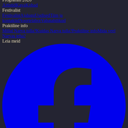
Artistid
Kava
Kohad
Festivalist
Festivalist
Ajalugu
Uudised
Tiim ja
kontaktid
Noortelabor
Vabatahtlikud
Praktiline info
Millal Narva tulla?
Kuidas Narva tulla?
Praktiline info
Mida veel
Narvas teha?
Leia meid