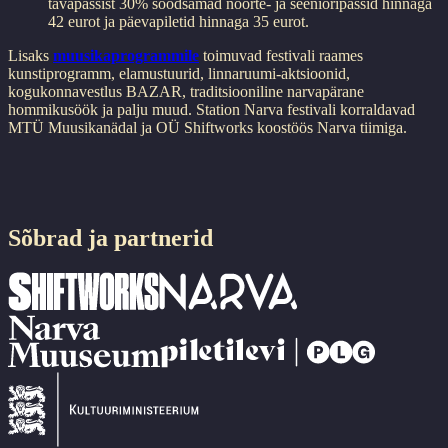
tavapassist 30% soodsamad noorte- ja seenioripassid hinnaga
42 eurot ja päevapiletid hinnaga 35 eurot.
Lisaks
muusikaprogrammile
toimuvad festivali raames
kunstiprogramm, elamustuurid, linnaruumi-aktsioonid,
kogukonnavestlus BAZAR, traditsiooniline narvapärane
hommikusöök ja palju muud. Station Narva festivali korraldavad
MTÜ Muusikanädal ja OÜ Shiftworks koostöös Narva tiimiga.
Sõbrad ja partnerid