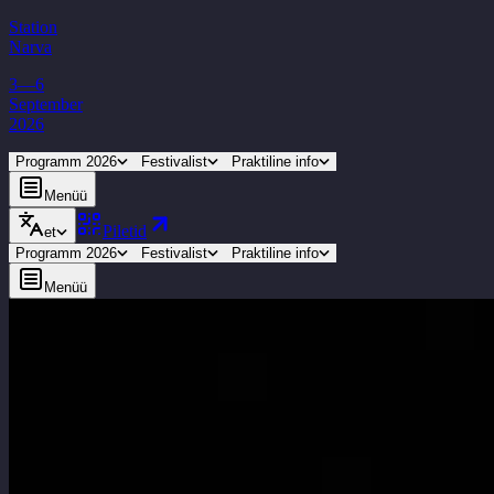
Station
Narva
3—6
September
2026
Programm 2026
Festivalist
Praktiline info
Menüü
Piletid
et
Programm 2026
Festivalist
Praktiline info
Menüü