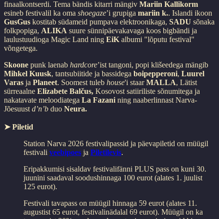
finaalkontserdi. Tema bändis kitarri mängiv
Mariin Kallikorm
esineb festivalil ka oma
shoegaze
’i grupiga
mariin k.
. Islandi ikoon
GusGus
kostitab südameid pumpava elektroonikaga,
SADU
sõnaka
folkpopiga,
ALIKA
suure sünnipäevakavaga koos bigbändi ja
laulustuudioga Magic Land ning
EiK
albumi "lõputu festival"
võngetega.
Skoone
punk laenab
hardcore
’ist tangoni, popi klišeedega mängib
Mihkel Kuusk
, tantsubiitide ja bassidega
boipepperoni
,
Luurel
Varas
ja
Planeet
. Soomest tuleb
house
'i staar
MALLA
,
Lätist
sürreaalne
Elizabete Balčus,
Kosovost satiiriliste sõnumitega ja
nakatavate meloodiatega
La Fazani
ning
naaberlinnast Narva-
Jõesuust
d’n’b
duo
Neura.
➤ Piletid
Station Narva 2026 festivalipassid ja päevapiletid on müügil
festivali
veebipoes
ja
Piletilevis
.
Eripakkumisi sisaldav festivalifänni PLUS pass on kuni 30.
juunini saadaval soodushinnaga 100 eurot (alates 1. juulist
125 eurot).
Festivali tavapass on müügil hinnaga 59 eurot (alates 11.
augustist 65 eurot, festivalinädalal 69 eurot). Müügil on ka