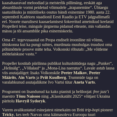
kaasahaaravad meloodiad ja meisterlik pillimäng, eeskätt aga
absurdiluule vormi peidetud võimudele „ärapanemine“. Ühtaegu
saatuslikuks ja müütiliseks osutus bändi esinemine 1980. aasta 22.
septembril Kadrioru staadionil Eesti Raadio ja ETV jalgpallimatši
eel. Noorte marulisest kaasaelamisest šokeeritud ametnikud keelasid
Propelleri teise, mängule järgnema pidanud etteaste, mis vallandas
mässu ja tõi ansamblile pika esinemiskeelu.
Oma 47. tegevusaastal on Propa endiselt irooniline nii võimu,
ühiskonna kui ka pungi suhtes, murdmata muuhulgas truudust oma
põhimõttele proove mitte teha. Volkonski rõhutab: „Me võitleme
mõttelaiskuse vastu.“
Propeller kostitab piirilinna publikut kultushittidega nagu „Punker“,
„Helinälg“, „Võllalaul“ ja „Mona-Lisa naeratus“. Lavale astub lausa
viis asutajaliiget: lisaks Volkonskile
Peeter Malkov
,
Peeter
Määrits
,
Ain Varts
ja
Priit Kuulberg
. Trummide taga on
varalahkunud asutajaliikme Ivo Vartsi tütar
Aneta Varts
.
Programmi on lisandunud ka kaks pianisti ja heliloojat:
free jazz
’i
maestro
Tõnu Naissoo
ning „Klassikatäht 2025“ võitjast Ukraina
päritolu
Havryil Sydoryk
.
Varem avalikustatud esinejatest nimekaim on Briti
trip-hop
i pioneer
Tricky
, kes teeb Narvas oma käimasoleva Euroopa tuuri